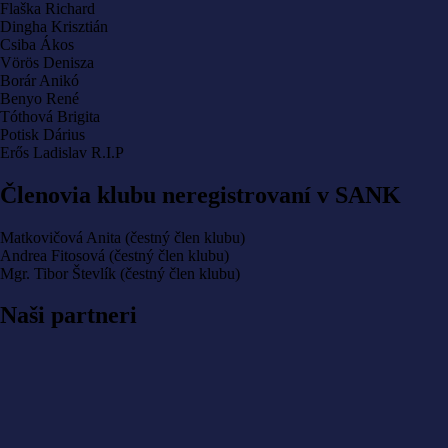
Flaška Richard
Dingha Krisztián
Csiba Ákos
Vörös Denisza
Borár Anikó
Benyo René
Tóthová Brigita
Potisk Dárius
Erős Ladislav R.I.P
Členovia klubu neregistrovaní v SANK
Matkovičová Anita (čestný člen klubu)
Andrea Fitosová (čestný člen klubu)
Mgr. Tibor Števlík (čestný člen klubu)
Main
Naši partneri
navigation