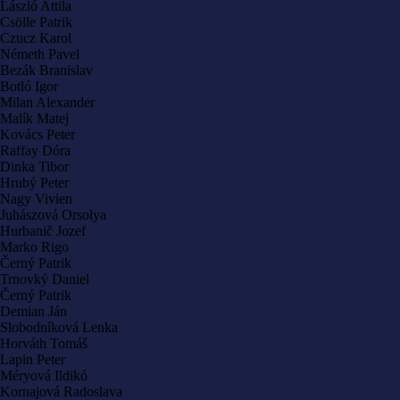
László Attila
Csölle Patrik
Czucz Karol
Németh Pavel
Bezák Branislav
Botló Igor
Milan Alexander
Malík Matej
Kovács Peter
Raffay Dóra
Dinka Tibor
Hrubý Peter
Nagy Vivien
Juhászová Orsolya
Hurbanič Jozef
Marko Rigo
Černý Patrik
Trnovký Daniel
Černý Patrik
Demian Ján
Slobodníková Lenka
Horváth Tomáš
Lapin Peter
Méryová Ildikó
Kornajová Radoslava