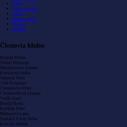
O nás
Main
Naše výsledky
navigation
Galéria
Fitness centrá
Stanovy
Kontakt
Členovia klubu
Roland Méhes
Dušan Diószegi
Mészárosová Andrea
Kocsisová Judita
Vassová Nóra
Tóth Koloman
Chmelovics Peter
Chmelovičová Zuzana
Veréb Jozef
Benčat Boris
Kočíšek Peter
Méhesová Lana
Szekács Vörös Réka
Kulcsár András