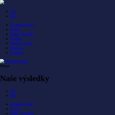
Skip
to
main
SK
navigation
HU
Úvodná strana
O nás
Main
Naše výsledky
navigation
Galéria
Fitness centrá
Stanovy
Kontakt
Menu
Naše výsledky
SK
HU
Úvodná strana
O nás
Main
Naše výsledky