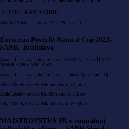
Várady Réka 4. miesto (2 b.) Fitness bikini do 18 rokov
DETSKÉ KATEGÓRIE
Múková Hanka 1. miesto (17 b.) Fitness deti
European Poverfit Natural Cup 2022–
SANK- Bratislava
Zuzana Laškaiová Chmelovicsová ABSOLÚTNA VÍŤAZKA
ŽENSKÝCH KATEGÓRIÍ
Zuzana Laškaiová Chmelovicsová 1.miesto Šport model Open
Réka Várady 2.miesto Bikini divas do 18 rokov
Attila László 4.miesto Mr. Physique do 182 cm
Réka Várady 5.miesto Bikini divas do 23 rokov
MAJSTROVSTVÁ SR v naturálnej
kulturistike a fitness - SANK Slovakia