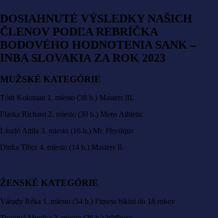
DOSIAHNUTÉ VÝSLEDKY NAŠICH
ČLENOV PODĽA REBRÍČKA
BODOVÉHO HODNOTENIA SANK –
INBA SLOVAKIA ZA ROK 2023
MUŽSKÉ KATEGÓRIE
Tóth Koloman 1. miesto (38 b.) Masters lII.
Flaska Richard 2. miesto (30 b.) Mens Athletic
László Attila 3. miesto (16 b.) Mr. Physique
Dinka Tibor 4. miesto (14 b.) Masters II.
ŽENSKÉ KATEGÓRIE
Várady Réka 1. miesto (54 b.) Fitness bikini do 18 rokov
Tisajová Monika 2. miesto (26 b.) Wellness